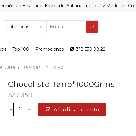
ención en Envigado, Envigado, Sabaneta, Itagüí y Medellín.
Com
SEARCH
INPUT
vos
Top 100
Promociones
318 530 98 22
e Cafe Y Bebidas En Polvo
Chocolisto Tarro*1000Grms
$
37,350
Añadir al carrito
Chocolisto
Tarro*1000Grms
cantidad