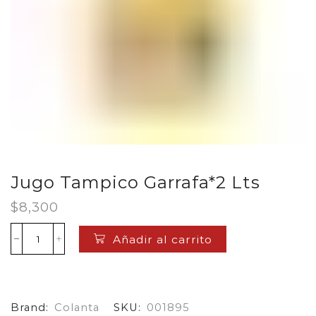
Jugo Tampico Garrafa*2 Lts
$
8,300
Añadir al carrito
Jugo
Tampico
Garrafa*2
Lts
cantidad
Brand:
Colanta
SKU:
001895