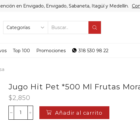
ención en Envigado, Envigado, Sabaneta, Itagüí y Medellín.
Com
SEARCH
INPUT
vos
Top 100
Promociones
318 530 98 22
sa
Jugo Hit Pet *500 Ml Frutas Mor
$
2,850
Añadir al carrito
Jugo
Hit
Pet
*500