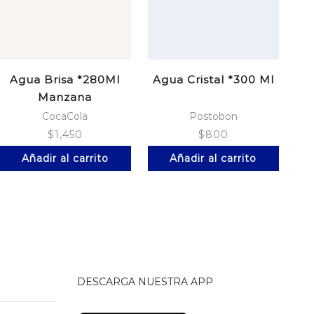
Agua Brisa *280Ml
Agua Cristal *300 Ml
G
Manzana
CocaCola
Postobon
$
1,450
$
800
Añadir al carrito
Añadir al carrito
DESCARGA NUESTRA APP