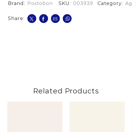
Ml
Brand:
Postobon
SKU:
003939
Category:
Ag
Frutas
Mora
cantidad
Share:
Related Products