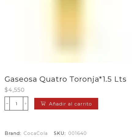
Gaseosa Quatro Toronja*1.5 Lts
$
4,550
Añadir al carrito
Gaseosa
Quatro
Toronja*1.5
Lts
cantidad
Brand:
CocaCola
SKU:
001640