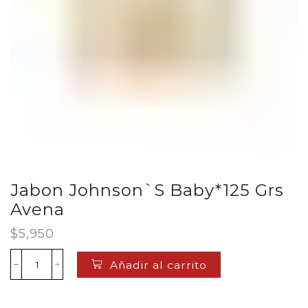
Jabon Johnson`S Baby*125 Grs
Avena
$
5,950
Añadir al carrito
Jabon
Johnson`S
Baby*125
Grs