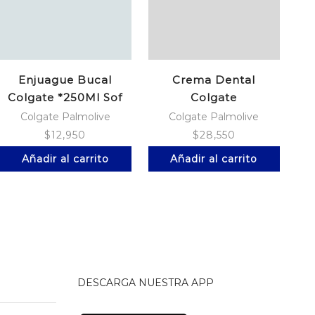
Enjuague Bucal
Crema Dental
Colgate *250Ml Sof
Colgate
C
Mint
Tripl/Acc*100*3Spri
Colgate Palmolive
Colgate Palmolive
$
12,950
$
28,550
Añadir al carrito
Añadir al carrito
DESCARGA NUESTRA APP