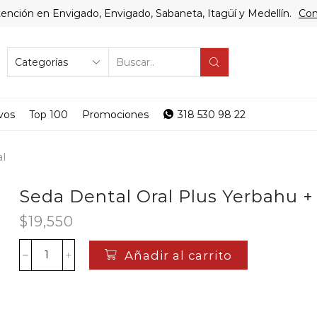
ención en Envigado, Envigado, Sabaneta, Itagüí y Medellín.
Com
SEARCH
INPUT
vos
Top 100
Promociones
318 530 98 22
al
Seda Dental Oral Plus Yerbahu +
$
19,550
Añadir al carrito
Seda
Dental
Oral
Plus