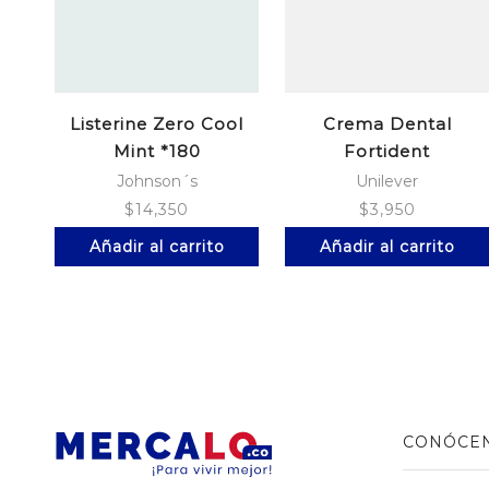
Listerine Zero Cool
Crema Dental
Mint *180
Fortident
Blanqueadora *60 Ml
Johnson´s
Unilever
$
14,350
$
3,950
Añadir al carrito
Añadir al carrito
CONÓCE