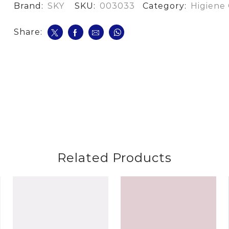
Yerbahu
Brand:
SKY
SKU:
003033
Category:
Higiene 
+
Flur*230
cantidad
Share:
Related Products