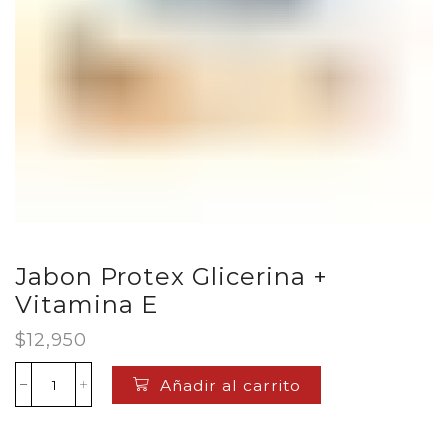
Jabon Protex Glicerina +
Vitamina E
$
12,950
Añadir al carrito
Jabon
Protex
Glicerina
+