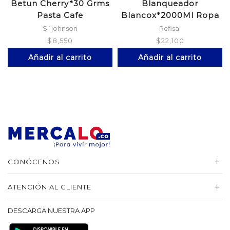
Betun Cherry*30 Grms
Blanqueador
Pasta Cafe
Blancox*2000Ml Ropa
Color*1L
S´johnson
Refisal
$
8,550
$
22,100
Añadir al carrito
Añadir al carrito
CONÓCENOS
ATENCIÓN AL CLIENTE
DESCARGA NUESTRA APP