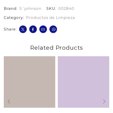
Nja
Brand:
S´johnson
SKU:
002840
Doy
Pack
Category:
Productos de Limpieza
cantidad
Share:
Related Products