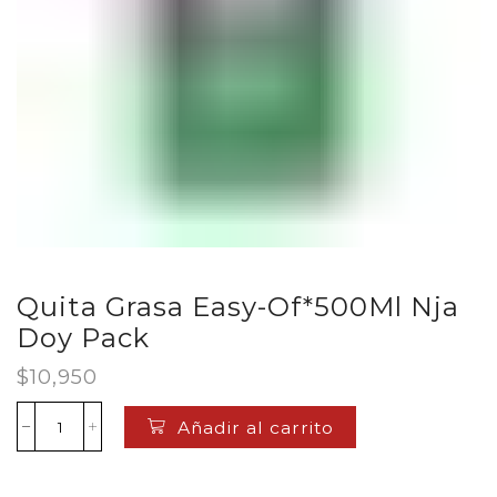
Quita Grasa Easy-Of*500Ml Nja
Doy Pack
$
10,950
Añadir al carrito
Quita
Grasa
Easy-
Of*500Ml