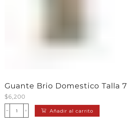
Guante Brio Domestico Talla 7
$
6,200
Añadir al carrito
Guante
Brio
Domestico
Talla
7