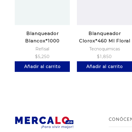
Blanqueador
Blanqueador
Blancox*1000
Clorox*460 Ml Floral
Ml.Limon
Refisal
Tecnoquimicas
$
5,250
$
1,850
Añadir al carrito
Añadir al carrito
CONÓCE