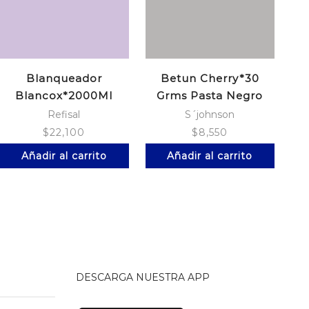
Blanqueador
Betun Cherry*30
Blancox*2000Ml
Grms Pasta Negro
Ropa Color*1L
Refisal
S´johnson
$
22,100
$
8,550
Añadir al carrito
Añadir al carrito
DESCARGA NUESTRA APP