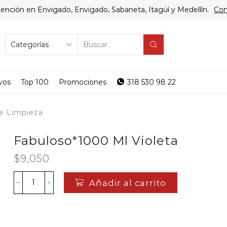
ención en Envigado, Envigado, Sabaneta, Itagüí y Medellín.
Com
SEARCH
INPUT
vos
Top 100
Promociones
318 530 98 22
e Limpieza
Fabuloso*1000 Ml Violeta
$
9,050
Añadir al carrito
Fabuloso*1000
Ml
Violeta
cantidad