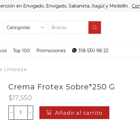
ención en Envigado, Envigado, Sabaneta, Itagüí y Medellín.
Com
SEARCH
INPUT
vos
Top 100
Promociones
318 530 98 22
e Limpieza
Crema Frotex Sobre*250 G
$
17,550
Añadir al carrito
Crema
Frotex
Sobre*250
G