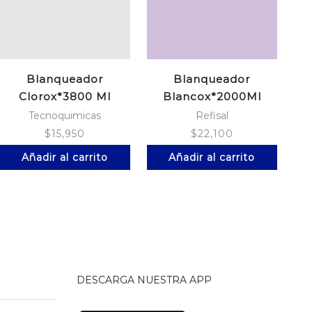
Blanqueador
Blanqueador
Clorox*3800 Ml
Blancox*2000Ml
Tradicional
Ropa Color*1L
Tecnoquimicas
Refisal
$
15,950
$
22,100
Añadir al carrito
Añadir al carrito
DESCARGA NUESTRA APP