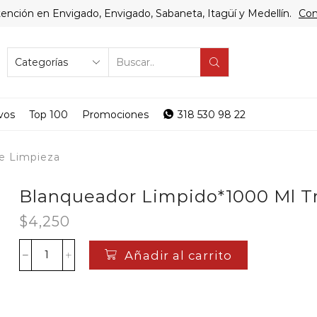
ención en Envigado, Envigado, Sabaneta, Itagüí y Medellín.
Com
SEARCH
INPUT
vos
Top 100
Promociones
318 530 98 22
e Limpieza
Blanqueador Limpido*1000 Ml Tr
$
4,250
Añadir al carrito
Blanqueador
Limpido*1000
Ml
Tradicional