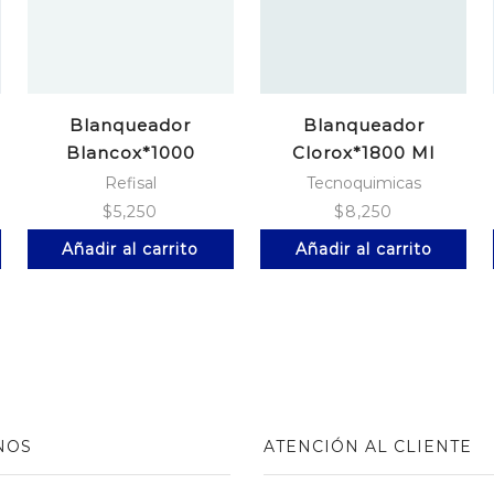
Blanqueador
Blanqueador
Blancox*1000
Clorox*1800 Ml
Ml.Limon
Tradicional
Refisal
Tecnoquimicas
$
5,250
$
8,250
Añadir al carrito
Añadir al carrito
NOS
ATENCIÓN AL CLIENTE