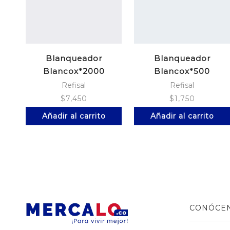
Blanqueador
Blanqueador
Blancox*2000
Blancox*500
Ml.Floral
Ml.Corriente
Refisal
Refisal
$
7,450
$
1,750
Añadir al carrito
Añadir al carrito
CONÓCE