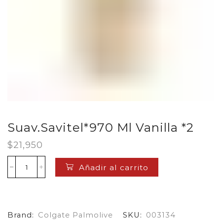
Suav.Savitel*970 Ml Vanilla *2
$
21,950
Añadir al carrito
Suav.Savitel*970
Ml
Vanilla
*2
cantidad
Brand:
Colgate Palmolive
SKU:
003134