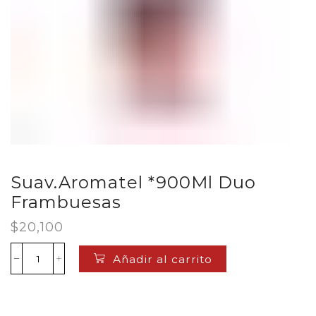
Suav.Aromatel *900Ml Duo
Frambuesas
$
20,100
Añadir al carrito
Suav.Aromatel
*900Ml
Duo
Frambuesas
cantidad