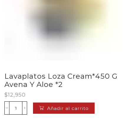
Lavaplatos Loza Cream*450 G
Avena Y Aloe *2
$
12,950
Añadir al carrito
Lavaplatos
Loza
Cream*450
G
Avena