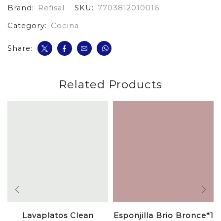
Brand:
Refisal
SKU:
7703812010016
Y
Aloe
Category:
Cocina
*2
cantidad
Share:
Related Products
Lavaplatos Clean
Esponjilla Brio Bronce*1