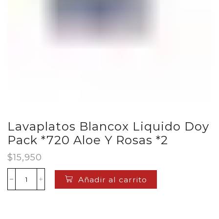
Lavaplatos Blancox Liquido Doy
Pack *720 Aloe Y Rosas *2
$
15,950
Añadir al carrito
Lavaplatos
Blancox
Liquido
Doy
Pack