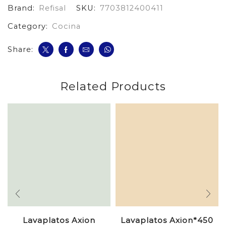
Brand:
Refisal
SKU:
7703812400411
*720
Aloe
Category:
Cocina
Y
Rosas
*2
Share:
cantidad
Related Products
Lavaplatos Axion
Lavaplatos Axion*450