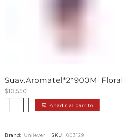
Suav.Aromatel*2*900Ml Floral
$
10,550
Añadir al carrito
Suav.Aromatel*2*900Ml
Floral
cantidad
Brand:
Unilever
SKU:
003129