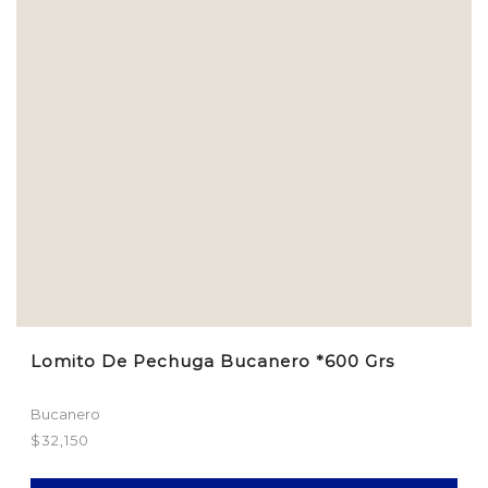
Lomito De Pechuga Bucanero *600 Grs
Bucanero
$
32,150