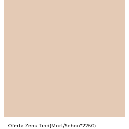
Oferta Zenu Trad(Mort/Schon*225G)