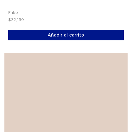
Friko
$
32,150
Añadir al carrito